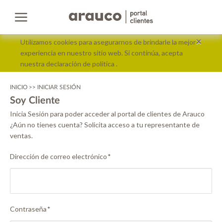
Pular
Pular
×
Utilizamos cookies para asegurarnos de brindarle la mejor
para
para
experiencia en nuestro sitio web. Si continúa, acepta
o
a
nuestra declaración de política
.
conteúdo
navegação
INICIO
>> INICIAR SESIÓN
Soy Cliente
Inicia Sesión para poder acceder al portal de clientes de Arauco
¿Aún no tienes cuenta? Solicita acceso a tu representante de
ventas.
Dirección de correo electrónico
*
Contraseña
*